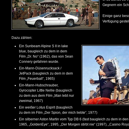
Gegnern ein Sch
Einige ganz bes
Verfügung gestel
Dazu zählen:
Ein Sunbeam Alpine S II in lake
blue, baugleich zu dem in dem
Film „Dr. No“ (1962), das von Sean
Connery gefahren wurde.
Ein-Mann-Düsenrucksack /
JetPack (baugleich zu dem in dem
Film „Feuerball“, 1965)
Ein-Mann-Hubschrauber,
Gyrocopter Little Nellie (baugleich
zu dem aus dem Film „Man lebt nur
zweimal, 1967)
Ein weißer Lotus Esprit (baugleich
zu dem im Film „Der Spion, der mich liebte“, 1977)
Ein silberner Aston Martin vom Typ DB 6 (fast baugleich zu dem in den 
1965, „GoldenEye“, 1995, „Der Morgen stirbt nie“ (1997), „Casino Roya