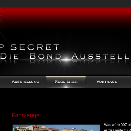
Fahrzeuge
Was wäre 007 oh
er zu Lande zu W