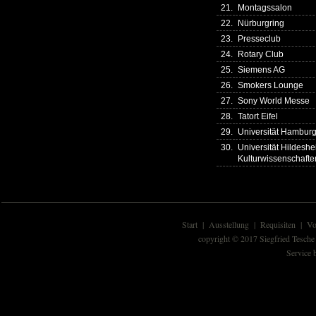
21.
Montagssalon
22.
Nürburgring
23.
Presseclub
24.
Rotary Club
25.
Siemens AG
26.
Smokers Lounge
27.
Sony World Messe
28.
Tatort Eifel
29.
Universität Hamburg -
30.
Universität Hildesh
Kulturwissenschafte
Start
|
Ausstellung
|
Requisiten
|
Vo
copyright © 2017 Siegfried Tesche
Service 