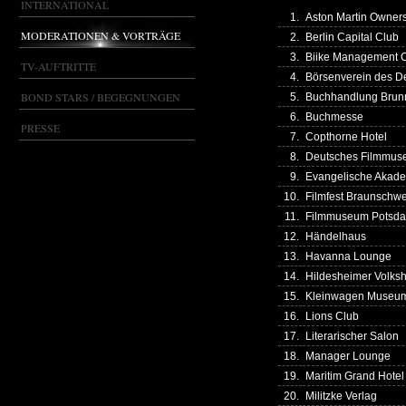
INTERNATIONAL
1.
Aston Martin Owner
MODERATIONEN & VORTRÄGE
2.
Berlin Capital Club
3.
Biike Management
TV-AUFTRITTE
4.
Börsenverein des D
BOND STARS / BEGEGNUNGEN
5.
Buchhandlung Brun
6.
Buchmesse
PRESSE
7.
Copthorne Hotel
8.
Deutsches Filmmu
9.
Evangelische Akad
10.
Filmfest Braunschw
11.
Filmmuseum Potsd
12.
Händelhaus
13.
Havanna Lounge
14.
Hildesheimer Volks
15.
Kleinwagen Museu
16.
Lions Club
17.
Literarischer Salon
18.
Manager Lounge
19.
Maritim Grand Hotel
20.
Militzke Verlag